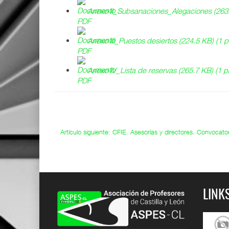
Anexo II_Subsanaciones_Alegaciones (263.
Anexo III_Puestos desiertos (224.5 KB) (1 p
Anexo IV_Lista de reservas (265.7 KB) (1 p
Artículo siguiente: CFIE. Asesorías y directores. Convocat
LINK
permisos y
Cuadro de permisos y
Ep9. La cara B del aula.
licencias
Confe