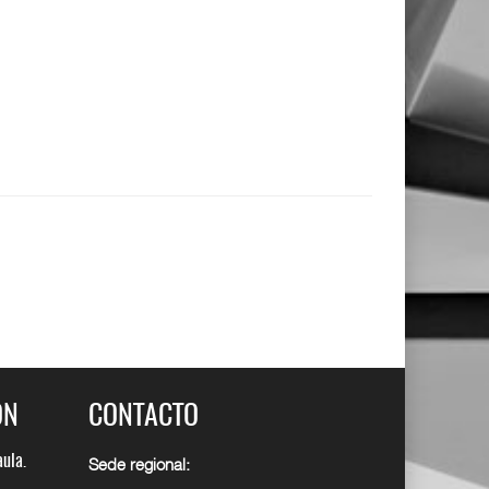
ÓN
CONTACTO
y
aula.
Cuadro de permisos y
Ep9. La cara B del aula.
Sede regional:
licencias
Confe