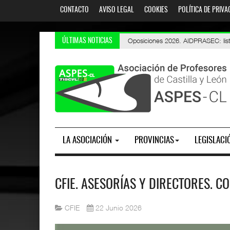
CONTACTO
AVISO LEGAL
COOKIES
POLÍTICA DE PRIVA
Oposiciones 2026. AIDPRASEC: adjudi
Interinos PES y otros cuerpos: Curso 2
Oposiciones 2026. AIDPRASEC: list
ÚLTIMAS NOTICIAS
LA ASOCIACIÓN
PROVINCIAS
LEGISLACI
CFIE. ASESORÍAS Y DIRECTORES. C
CFIE
22 Junio 2026