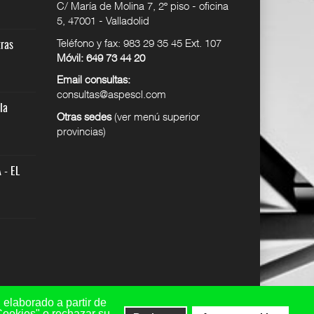
C/ María de Molina 7, 2º piso - oficina
12 DIC 2024
25 JUN 2026
5, 47001 - Valladolid
SUPER USER
SUPER USER
Teléfono y fax: 983 29 35 45 Ext. 107
lidad
tras
Seguro de responsabilidad
Ep8. Tribunales y otras
Móvil: 649 73 44 20
civi
especi
12 DIC 2024
27 MAY 2026
Email consultas:
SUPER USER
SUPER USER
consultas@aspescl.com
la
Quiénes somos
ASPES-CL reclama la
Otras sedes
(ver menú superior
actualizac
12 DIC 2024
provincias)
21 MAY 2026
SUPER USER
SUPER USER
as
Cuadro de excedencias
 - EL
ASPES-CL INFORMA - EL
12 DIC 2024
95% DE L
SUPER USER
19 MAY 2026
SUPER USER
 elaborado a partir de
Cookies" o rechazar su