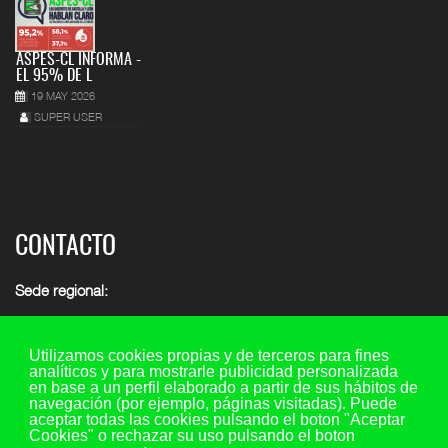
ASPES-CL INFORMA -
EL 95% DE L
19 MAY 2026
SUPER USER
CONTACTO
Sede regional:
C/ María de Molina 7, 2º piso - oficina 5, 47001 - Valladolid
Teléfono y fax: 983 29 35 45 Ext. 107
Utilizamos cookies propias y de terceros para fines
analíticos y para mostrarle publicidad personalizada
Móvil: 649 73 44 20
en base a un perfil elaborado a partir de sus hábitos de
navegación (por ejemplo, páginas visitadas). Puede
Email consultas:
consultas@aspescl.com
aceptar todas las cookies pulsando el boton "Aceptar
Cookies" o rechazar su uso pulsando el boton
Otras sedes
(ver menú superior provincias)