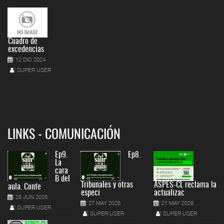
Cuadro de
excedencias
12 DIC 2024
SUPER USER
LINKS - COMUNICACIÓN
Ep9.
Ep8.
La
cara
B del
Tribunales y otras
ASPES-CL reclama la
aula. Confe
especi
actualizac
25 JUN 2026
27 MAY 2026
21 MAY 2026
SUPER USER
SUPER USER
SUPER USER