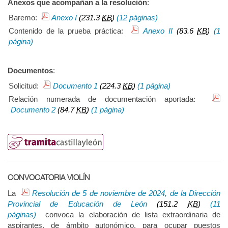
Anexos que acompañan a la resolución
:
Baremo:
Anexo I
(231.3
KB
)
(12 páginas)
Contenido de la prueba práctica:
Anexo II
(83.6
KB
)
(1
página)
Documentos
:
Solicitud:
Documento 1
(224.3
KB
)
(1 página)
Relación numerada de documentación aportada:
Documento 2
(84.7
KB
)
(1 página)
CONVOCATORIA VIOLÍN
La
Resolución de 5 de noviembre de 2024, de la Dirección
Provincial de Educación de León
(151.2
KB
)
(11
páginas)
convoca la elaboración de lista extraordinaria de
aspirantes, de ámbito autonómico, para ocupar puestos