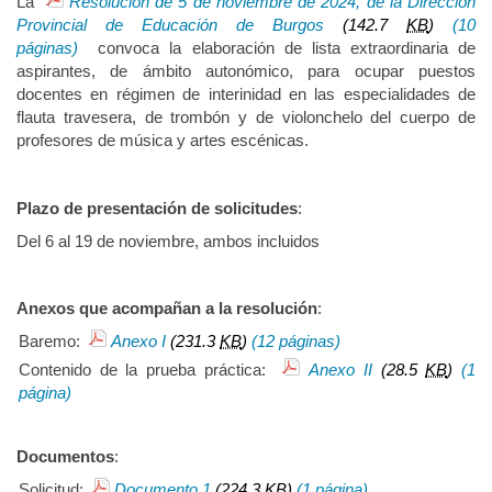
La
Resolución de 5 de noviembre de 2024, de la Dirección
Provincial de Educación de Burgos
(142.7
KB
)
(10
páginas)
convoca la elaboración de lista extraordinaria de
aspirantes, de ámbito autonómico, para ocupar puestos
docentes en régimen de interinidad en las especialidades de
flauta travesera, de trombón y de violonchelo del cuerpo de
profesores de música y artes escénicas.
Plazo de presentación de solicitudes
:
Del 6 al 19 de noviembre, ambos incluidos
Anexos que acompañan a la resolución
:
Baremo:
Anexo I
(231.3
KB
)
(12 páginas)
Contenido de la prueba práctica:
Anexo II
(28.5
KB
)
(1
página)
Documentos
:
Solicitud:
Documento 1
(224.3
KB
)
(1 página)