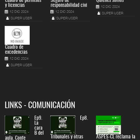
Cuadro de permisos
Seguro de
Quiénes somos
y licencias
responsabilidad civi
12 DIC 2024
12 DIC 2024
12 DIC 2024
SUPER USER
SUPER USER
SUPER USER
Cuadro de
excedencias
12 DIC 2024
SUPER USER
LINKS - COMUNICACIÓN
Ep9.
Ep8.
La
cara
B del
Tribunales y otras
ASPES-CL reclama la
aula. Confe