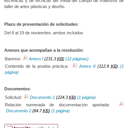
escénicas y de técnicas del metal del cuerpo de maestros de
taller de artes plásticas y diseño.
Plazo de presentación de solicitudes
:
Del 6 al 19 de noviembre, ambos incluidos
Anexos que acompañan a la resolución
:
Baremo:
Anexo I
(231.3
KB
)
(12 páginas)
Contenido de la prueba práctica:
Anexo II
(112.9
KB
)
(1
página)
Documentos
:
Solicitud:
Documento 1
(224.3
KB
)
(1 página)
Relación numerada de documentación aportada:
Documento 2
(84.7
KB
)
(1 página)