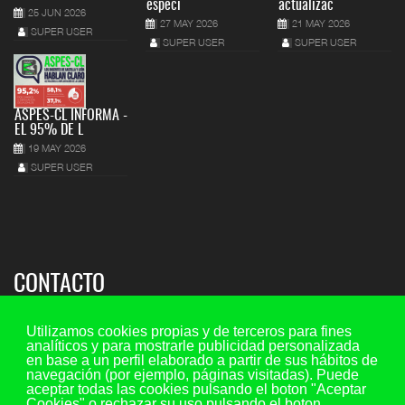
especi
actualizac
25 JUN 2026
27 MAY 2026
21 MAY 2026
SUPER USER
SUPER USER
SUPER USER
ASPES-CL INFORMA -
EL 95% DE L
19 MAY 2026
SUPER USER
CONTACTO
Sede regional:
Utilizamos cookies propias y de terceros para fines
analíticos y para mostrarle publicidad personalizada
C/ María de Molina 7, 2º piso - oficina 5, 47001 - Valladolid
en base a un perfil elaborado a partir de sus hábitos de
navegación (por ejemplo, páginas visitadas). Puede
Teléfono y fax: 983 29 35 45 Ext. 107
aceptar todas las cookies pulsando el boton "Aceptar
Móvil: 649 73 44 20
Cookies" o rechazar su uso pulsando el boton