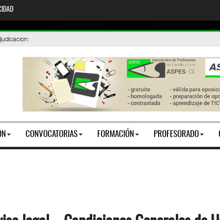
CIDAD
cacion
026 / 2027. AIVI: petición de vacantes
:
ÓN
CONVOCATORIAS
FORMACIÓN
PROFESORADO