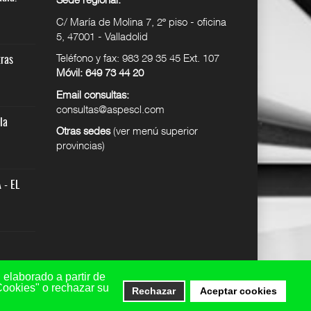
licencias
Confe
C/ María de Molina 7, 2º piso - oficina
12 DIC 2024
25 JUN 2026
5, 47001 - Valladolid
SUPER USER
SUPER USER
Teléfono y fax: 983 29 35 45 Ext. 107
lidad
tras
Seguro de responsabilidad
Ep8. Tribunales y otras
Móvil: 649 73 44 20
civi
especi
12 DIC 2024
27 MAY 2026
Email consultas:
SUPER USER
SUPER USER
consultas@aspescl.com
la
Quiénes somos
ASPES-CL reclama la
Otras sedes
(ver menú superior
actualizac
12 DIC 2024
provincias)
21 MAY 2026
SUPER USER
SUPER USER
as
Cuadro de excedencias
 - EL
ASPES-CL INFORMA - EL
12 DIC 2024
95% DE L
SUPER USER
19 MAY 2026
SUPER USER
 elaborado a partir de
Cookies" o rechazar su
Rechazar
Aceptar cookies