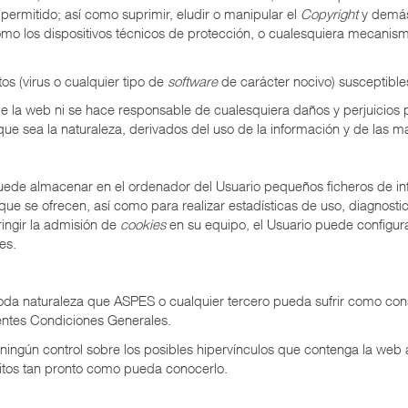
permitido; así como suprimir, eludir o manipular el
Copyright
y demás 
 como los dispositivos técnicos de protección, o cualesquiera mecani
os (virus o cualquier tipo de
software
de carácter nocivo) susceptibl
de la web ni se hace responsable de cualesquiera daños y perjuicios 
 que sea la naturaleza, derivados del uso de la información y de las m
 puede almacenar en el ordenador del Usuario pequeños ficheros de
que se ofrecen, así como para realizar estadísticas de uso, diagnosti
tringir la admisión de
cookies
en su equipo, el Usuario puede configur
es.
 toda naturaleza que ASPES o cualquier tercero pueda sufrir como co
entes Condiciones Generales.
ingún control sobre los posibles hipervínculos que contenga la web 
ícitos tan pronto como pueda conocerlo.