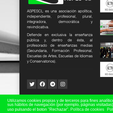
licencias
Confe
24
12 DIC 2024
25 JUN 2026
ASPESCL es una asociación apolítica,
SER
SUPER USER
SUPER USER
independiente, profesional, plural,
integradora, democrática y
responsabilidad
Seguro de responsabilidad
Ep8. Tribunales y otras
civi
especi
reivindicativa.
24
12 DIC 2024
27 MAY 2026
Defiende en exclusiva la enseñanza
SER
SUPER USER
SUPER USER
pública y, dentro de ésta, al
mos
Quiénes somos
ASPES-CL reclama la
profesorado de enseñanzas medias
actualizac
24
12 DIC 2024
(Secundaria, Formación Profesional,
21 MAY 2026
SER
SUPER USER
Escuelas de Artes, Escuelas de Idiomas
SUPER USER
y Conservatorios).
excedencias
Cuadro de excedencias
ASPES-CL INFORMA - EL
24
12 DIC 2024
95% DE L
SER
SUPER USER
19 MAY 2026
SUPER USER
Utilizamos cookies propias y de terceros para fines analític
sus hábitos de navegación (por ejemplo, páginas visitadas
uso pulsando el boton "Rechazar".
Política de cookies
Pol