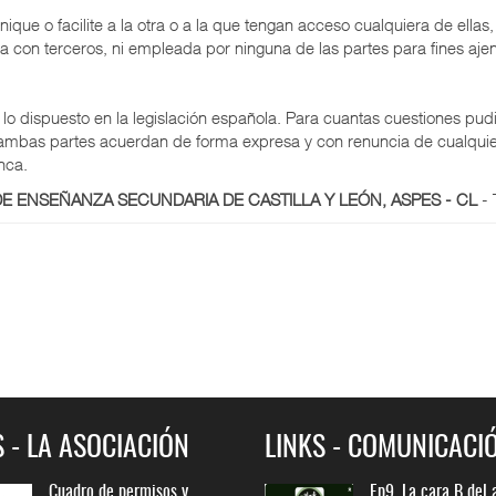
que o facilite a la otra o a la que tengan acceso cualquiera de ellas
a con terceros, ni empleada por ninguna de las partes para fines aj
o dispuesto en la legislación española. Para cuantas cuestiones pudie
 ambas partes acuerdan de forma expresa y con renuncia de cualquier
nca.
E ENSEÑANZA SECUNDARIA DE CASTILLA Y LEÓN, ASPES - CL
- 
S - LA ASOCIACIÓN
LINKS - COMUNICACI
Cuadro de permisos y
Ep9. La cara B del aula.
Cuadro de permisos 
Ep9. La cara B del 