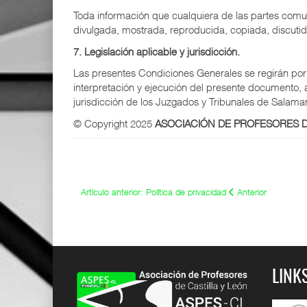
Toda información que cualquiera de las partes comuni
divulgada, mostrada, reproducida, copiada, discutid
7. Legislación aplicable y jurisdicción.
Las presentes Condiciones Generales se regirán por l
interpretación y ejecución del presente documento,
jurisdicción de los Juzgados y Tribunales de Salama
© Copyright 2025
ASOCIACIÓN DE PROFESORES D
Artículo anterior: Política de privacidad
Anterior
LINK
permisos y
Cuadro de permisos y
Ep9. La cara B del aula.