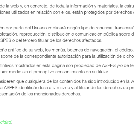
e la web y, en concreto, de toda la información y materiales, la estr
ones utilizados en relación con ellos, están protegidos por derechos 
n por parte del Usuario implicará ningún tipo de renuncia, transmisión
explotación, reproducción, distribución o comunicación pública sobre d
SPES o del tercero titular de los derechos afectados.
seño gráfico de su web, los menús, botones de navegación, el código, l
ispone de la correspondiente autorización para la utilización de dich
tintivos mostrados en esta página son propiedad de ASPES y/o de te
ier medio sin el preceptivo consentimiento de su titular.
nsideren que cualquiera de los contenidos ha sido introducido en la
ón a ASPES identificándose a sí mismo y al titular de los derechos de p
epresentación de los mencionados derechos.
acidad
.