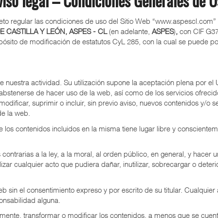
viso legal – Condiciones Generales de U
to regular las condiciones de uso del Sitio Web “www.aspescl.com” (e
CASTILLA Y LEÓN, ASPES - CL
(en adelante,
ASPES
)
,
con CIF G373
ósito de modificación de estatutos CyL 285, con la cual se puede po
re nuestra actividad. Su utilización supone la aceptación plena por el 
stenerse de hacer uso de la web, así como de los servicios ofrecido
dificar, suprimir o incluir, sin previo aviso, nuevos contenidos y/o 
de la web.
 los contenidos incluidos en la misma tiene lugar libre y conscientem
s contrarias a la ley, a la moral, al orden público, en general, y hacer
r cualquier acto que pudiera dañar, inutilizar, sobrecargar o deterio
b sin el consentimiento expreso y por escrito de su titular. Cualquier 
ponsabilidad alguna.
amente, transformar o modificar los contenidos, a menos que se cuente 