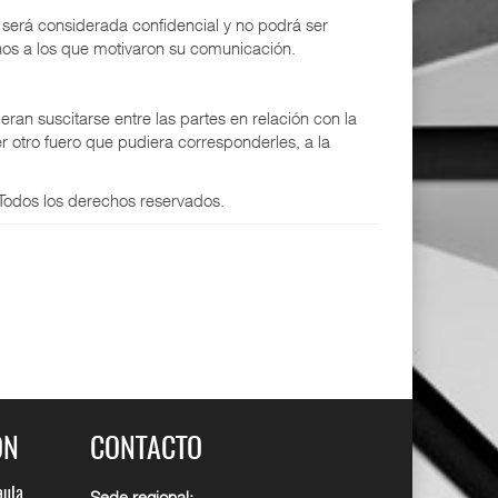
, será considerada confidencial y no podrá ser
enos a los que motivaron su comunicación.
ran suscitarse entre las partes en relación con la
 otro fuero que pudiera corresponderles, a la
Todos los derechos reservados.
ÓN
CONTACTO
y
aula.
Cuadro de permisos y
Ep9. La cara B del aula.
Sede regional: