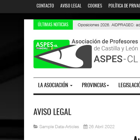
CONTACTO
AVISO LEGAL
COOKIES
POLÍTICA DE PRIVA
Oposiciones 2026. AIDPRASEC: adjudi
Interinos PES y otros cuerpos: Curso 2
ÚLTIMAS NOTICIAS
LA ASOCIACIÓN
PROVINCIAS
LEGISLACI
AVISO LEGAL
Sample Data-Articles
26 Abril 2022