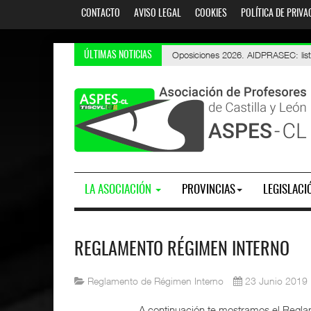
CONTACTO
AVISO LEGAL
COOKIES
POLÍTICA DE PRIVA
Oposiciones 2026. AIDPRASEC: listados
PES y Otros Cuerpos. Oposiciones
ÚLTIMAS NOTICIAS
LA ASOCIACIÓN
PROVINCIAS
LEGISLACI
REGLAMENTO RÉGIMEN INTERNO
Reglamento de Régimen Interno
23 Junio 2019
A continuación te mostramos el Regl