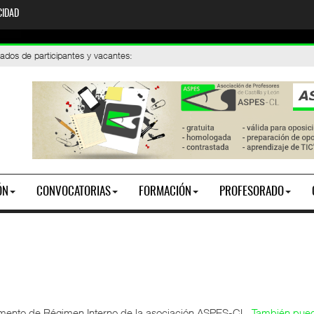
CIDAD
 de participantes y vacantes
 2026. Toma de posesión
:
ÓN
CONVOCATORIAS
FORMACIÓN
PROFESORADO
amento de Régimen Interno de la asociación ASPES-CL.
También pued