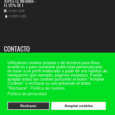
ASPES-CL INFORMA -
EL 95% DE L
19 MAY 2026
SUPER USER
CONTACTO
Sede regional:
Utilizamos cookies propias y de terceros para fines
analíticos y para mostrarle publicidad personalizada
C/ María de Molina 7, 2º piso - oficina 5, 47001 - Valladolid
en base a un perfil elaborado a partir de sus hábitos de
navegación (por ejemplo, páginas visitadas). Puede
Teléfono y fax: 983 29 35 45 Ext. 107
aceptar todas las cookies pulsando el boton "Aceptar
Móvil: 649 73 44 20
Cookies" o rechazar su uso pulsando el boton
"Rechazar".
Política de cookies
Email consultas:
consultas@aspescl.com
Política de privacidad
Otras sedes
(ver menú superior provincias)
Rechazar
Aceptar cookies