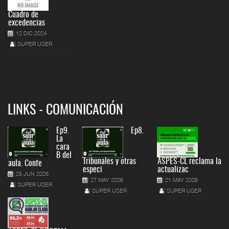
Cuadro de
excedencias
12 DIC 2024
SUPER USER
LINKS - COMUNICACIÓN
Ep9.
Ep8.
La
cara
B del
Tribunales y otras
ASPES-CL reclama la
aula. Confe
especi
actualizac
25 JUN 2026
27 MAY 2026
21 MAY 2026
SUPER USER
SUPER USER
SUPER USER