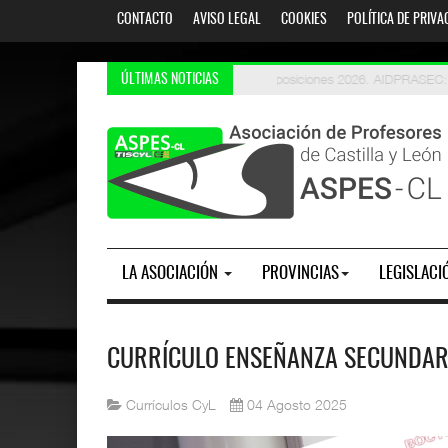
CONTACTO
AVISO LEGAL
COOKIES
POLÍTICA DE PRIVA
Oposiciones 2026. AIDPRASEC: li
PES y Otros Cuerpos. Oposic
ÚLTIMAS NOTICIAS
LA ASOCIACIÓN
PROVINCIAS
LEGISLACI
CURRÍCULO ENSEÑANZA SECUNDARIA
Currículos CyL
04 Agosto 2025