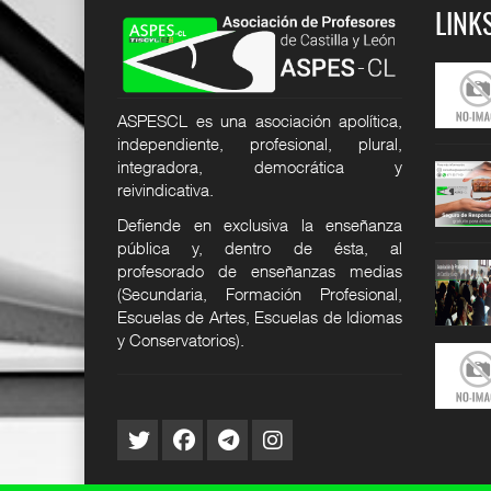
LINK
permisos y
Cuadro de permisos y
Ep9. La cara B del aula.
licencias
Confe
24
12 DIC 2024
25 JUN 2026
ASPESCL es una asociación apolítica,
SER
SUPER USER
SUPER USER
independiente, profesional, plural,
integradora, democrática y
responsabilidad
Seguro de responsabilidad
Ep8. Tribunales y otras
civi
especi
reivindicativa.
24
12 DIC 2024
27 MAY 2026
Defiende en exclusiva la enseñanza
SER
SUPER USER
SUPER USER
pública y, dentro de ésta, al
mos
Quiénes somos
ASPES-CL reclama la
profesorado de enseñanzas medias
actualizac
24
12 DIC 2024
(Secundaria, Formación Profesional,
21 MAY 2026
SER
SUPER USER
Escuelas de Artes, Escuelas de Idiomas
SUPER USER
y Conservatorios).
excedencias
Cuadro de excedencias
ASPES-CL INFORMA - EL
24
12 DIC 2024
95% DE L
SER
SUPER USER
19 MAY 2026
SUPER USER