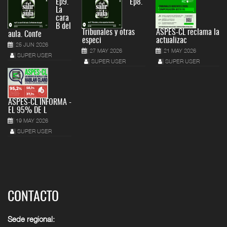
Ep9.
Ep8.
La
cara
B del
Tribunales y otras
ASPES-CL reclama la
aula. Confe
especi
actualizac
25 JUN 2026
27 MAY 2026
21 MAY 2026
SUPER USER
SUPER USER
SUPER USER
ASPES-CL INFORMA -
EL 95% DE L
19 MAY 2026
SUPER USER
CONTACTO
Sede regional: