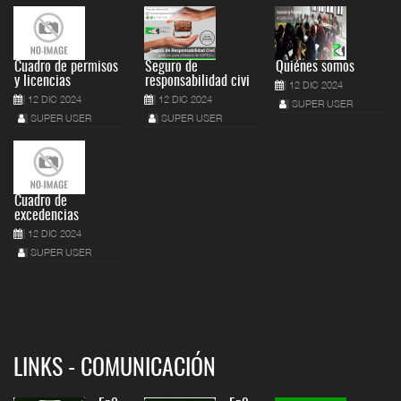
Cuadro de permisos
Seguro de
Quiénes somos
y licencias
responsabilidad civi
12 DIC 2024
12 DIC 2024
12 DIC 2024
SUPER USER
SUPER USER
SUPER USER
Cuadro de
excedencias
12 DIC 2024
SUPER USER
LINKS - COMUNICACIÓN