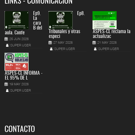
LINKS - COMUNICACIÓN
Ep9.
Ep8.
La
cara
B del
Tribunales y otras
ASPES-CL reclama la
aula. Confe
especi
actualizac
25 JUN 2026
27 MAY 2026
21 MAY 2026
SUPER USER
SUPER USER
SUPER USER
ASPES-CL INFORMA -
EL 95% DE L
19 MAY 2026
SUPER USER
CONTACTO