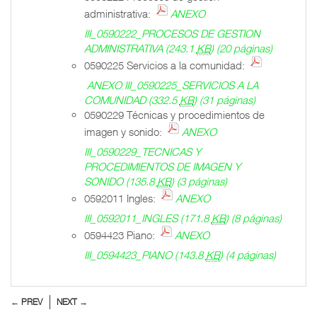
administrativa:
ANEXO
III_0590222_PROCESOS DE GESTION
ADMINISTRATIVA
(243.1
KB
)
(20 páginas)
0590225 Servicios a la comunidad:
ANEXO III_0590225_SERVICIOS A LA
COMUNIDAD
(332.5
KB
)
(31 páginas)
0590229 Técnicas y procedimientos de
imagen y sonido:
ANEXO
III_0590229_TECNICAS Y
PROCEDIMIENTOS DE IMAGEN Y
SONIDO
(135.8
KB
)
(3 páginas)
0592011 Ingles:
ANEXO
III_0592011_INGLES
(171.8
KB
)
(8 páginas)
0594423 Piano:
ANEXO
III_0594423_PIANO
(143.8
KB
)
(4 páginas)
← PREV
NEXT →