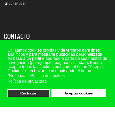
SUPER USER
CONTACTO
Sede regional:
Utilizamos cookies propias y de terceros para fines
analíticos y para mostrarle publicidad personalizada
C/ María de Molina 7, 2º piso - oficina 5, 47001 - Valladolid
en base a un perfil elaborado a partir de sus hábitos de
navegación (por ejemplo, páginas visitadas). Puede
Teléfono y fax: 983 29 35 45 Ext. 107
aceptar todas las cookies pulsando el boton "Aceptar
Móvil: 649 73 44 20
Cookies" o rechazar su uso pulsando el boton
"Rechazar".
Política de cookies
Email consultas:
consultas@aspescl.com
Política de privacidad
Otras sedes
(ver menú superior provincias)
Rechazar
Aceptar cookies
Copyright ASPES-CL © 2023 Todos los derechos reservados. All Rights