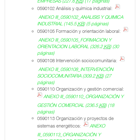
EMPRESAS
(227.6
KB
)
(17 páginas)
0590102 Análisis y química industrial:
ANEXO III_0590102_ANALISIS Y QUIMICA
INDUSTRIAL
(145.5
KB
)
(5 páginas)
0590105 Formación y orientación laboral:
ANEXO III_0590105_FORMACION Y
ORIENTACION LABORAL
(326.2
KB
)
(30
páginas)
0590108 Intervención sociocomunitaria:
ANEXO III_0590108_INTERVENCIÓN
SOCIOCOMUNITARIA
(309.2
KB
)
(27
páginas)
0590110 Organización y gestión comercial:
ANEXO III_0590110_ORGANIZACIÓN Y
GESTIÓN COMERCIAL
(236.5
KB
)
(18
páginas)
0590113 Organización y proyectos de
sistemas energéticos:
ANEXO
III_0590113_ORGANIZACIÓN Y