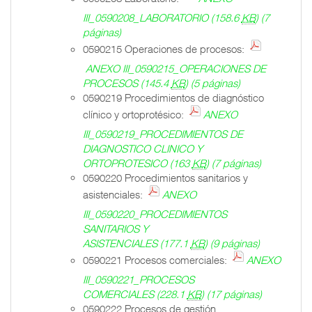
III_0590208_LABORATORIO
(158.6
KB
)
(7
páginas)
0590215 Operaciones de procesos:
ANEXO III_0590215_OPERACIONES DE
PROCESOS
(145.4
KB
)
(5 páginas)
0590219 Procedimientos de diagnóstico
clínico y ortoprotésico:
ANEXO
III_0590219_PROCEDIMIENTOS DE
DIAGNOSTICO CLINICO Y
ORTOPROTESICO
(163
KB
)
(7 páginas)
0590220 Procedimientos sanitarios y
asistenciales:
ANEXO
III_0590220_PROCEDIMIENTOS
SANITARIOS Y
ASISTENCIALES
(177.1
KB
)
(9 páginas)
0590221 Procesos comerciales:
ANEXO
III_0590221_PROCESOS
COMERCIALES
(228.1
KB
)
(17 páginas)
0590222 Procesos de gestión