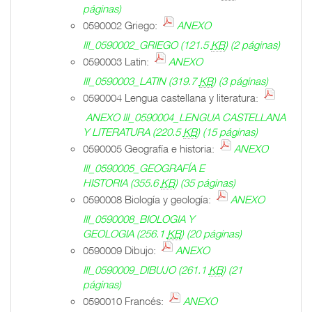
páginas)
0590002 Griego:
ANEXO
III_0590002_GRIEGO
(121.5
KB
)
(2 páginas)
0590003 Latin:
ANEXO
III_0590003_LATIN
(319.7
KB
)
(3 páginas)
0590004 Lengua castellana y literatura:
ANEXO III_0590004_LENGUA CASTELLANA
Y LITERATURA
(220.5
KB
)
(15 páginas)
0590005 Geografía e historia:
ANEXO
III_0590005_GEOGRAFÍA E
HISTORIA
(355.6
KB
)
(35 páginas)
0590008 Biología y geología:
ANEXO
III_0590008_BIOLOGIA Y
GEOLOGIA
(256.1
KB
)
(20 páginas)
0590009 Dibujo:
ANEXO
III_0590009_DIBUJO
(261.1
KB
)
(21
páginas)
0590010 Francés:
ANEXO