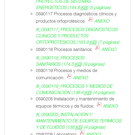
PROYECTOS DE SISTEMAS
ENERGETICOS
(144.8
KB
)
(5 páginas)
0590117 Procesos diagnósticos clínicos y
productos ortoprotésicos:
ANEXO
III_0590117_PROCESOS DIAGNOSTICOS
CLINICOS Y PRODUCTOS
ORTOPROTESICOS
(163.9
KB
)
(7 páginas)
0590118 Procesos sanitarios:
ANEXO
III_0590118_PROCESOS
SANITARIOS
(174.5
KB
)
(9 páginas)
0590119 Procesos y medios de
comunicación:
ANEXO
III_0590119_PROCESOS Y MEDIOS DE
COMUNICACION
(138.6
KB
)
(4 páginas)
0590205 Instalación y mantenimiento de
equipos térmicos y de fluidos:
ANEXO
III_0590205_INSTALACION Y
MANTENIMIENTO DE EQUIPOS TERMICOS
Y DE FLUIDOS
(138
KB
)
(4 páginas)
0590208 Laboratorio:
ANEXO