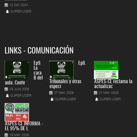
12 DIC 2024
SUPER USER
LINKS - COMUNICACIÓN
Ep9.
Ep8.
La
cara
B del
Tribunales y otras
ASPES-CL reclama la
aula. Confe
especi
actualizac
25 JUN 2026
27 MAY 2026
21 MAY 2026
SUPER USER
SUPER USER
SUPER USER
ASPES-CL INFORMA -
EL 95% DE L
19 MAY 2026