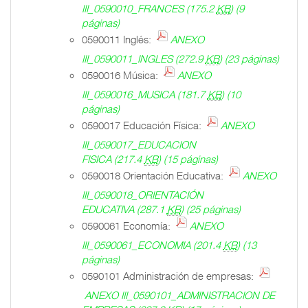
III_0590010_FRANCES
(175.2
KB
)
(9
páginas)
0590011 Inglés:
ANEXO
III_0590011_INGLES
(272.9
KB
)
(23 páginas)
0590016 Música:
ANEXO
III_0590016_MUSICA
(181.7
KB
)
(10
páginas)
0590017 Educación Física:
ANEXO
III_0590017_EDUCACION
FISICA
(217.4
KB
)
(15 páginas)
0590018 Orientación Educativa:
ANEXO
III_0590018_ORIENTACIÓN
EDUCATIVA
(287.1
KB
)
(25 páginas)
0590061 Economía:
ANEXO
III_0590061_ECONOMIA
(201.4
KB
)
(13
páginas)
0590101 Administración de empresas:
ANEXO III_0590101_ADMINISTRACION DE