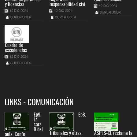
y licencias
responsabilidad civi
12 DIC 2024
12 DIC 2024
12 DIC 2024
SUPER USER
SUPER USER
SUPER USER
Cuadro de
excedencias
12 DIC 2024
SUPER USER
LINKS - COMUNICACIÓN
Ep9.
Ep8.
La
cara
B del
Tribunales y otras
ASPES-CL reclama la
aula. Confe