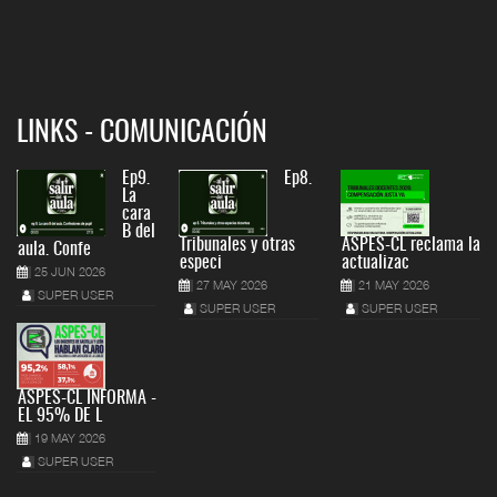
LINKS - COMUNICACIÓN
Ep9.
Ep8.
La
cara
B del
Tribunales y otras
ASPES-CL reclama la
aula. Confe
especi
actualizac
25 JUN 2026
27 MAY 2026
21 MAY 2026
SUPER USER
SUPER USER
SUPER USER
ASPES-CL INFORMA -
EL 95% DE L
19 MAY 2026
SUPER USER