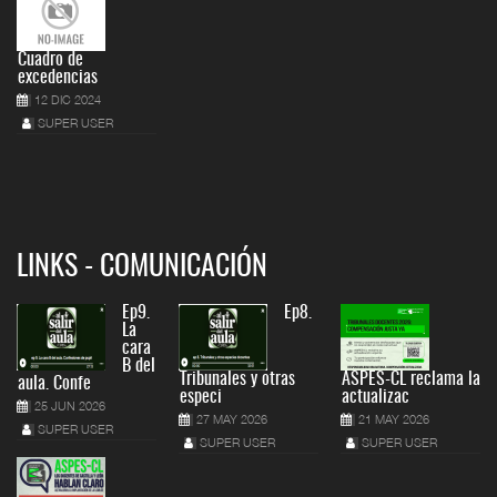
Cuadro de
excedencias
12 DIC 2024
SUPER USER
LINKS - COMUNICACIÓN
Ep9.
Ep8.
La
cara
B del
Tribunales y otras
ASPES-CL reclama la
aula. Confe
especi
actualizac
25 JUN 2026
27 MAY 2026
21 MAY 2026
SUPER USER
SUPER USER
SUPER USER