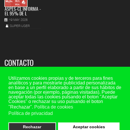
ASPES-CL INFORMA -
EL 95% DE L
19 MAY 2026
SUPER USER
CONTACTO
Sede regional:
Utilizamos cookies propias y de terceros para fines
analíticos y para mostrarle publicidad personalizada
C/ María de Molina 7, 2º piso - oficina 5, 47001 - Valladolid
en base a un perfil elaborado a partir de sus hábitos de
navegación (por ejemplo, páginas visitadas). Puede
Teléfono y fax: 983 29 35 45 Ext. 107
aceptar todas las cookies pulsando el boton "Aceptar
Móvil: 649 73 44 20
Cookies" o rechazar su uso pulsando el boton
"Rechazar".
Política de cookies
Email consultas:
consultas@aspescl.com
Política de privacidad
Otras sedes
(ver menú superior provincias)
Rechazar
Aceptar cookies