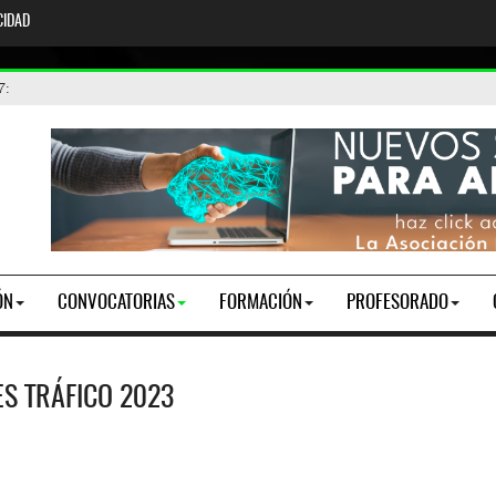
CIDAD
 de participantes y vacantes
26. Toma de posesión
7
:
ÓN
CONVOCATORIAS
FORMACIÓN
PROFESORADO
S TRÁFICO 2023