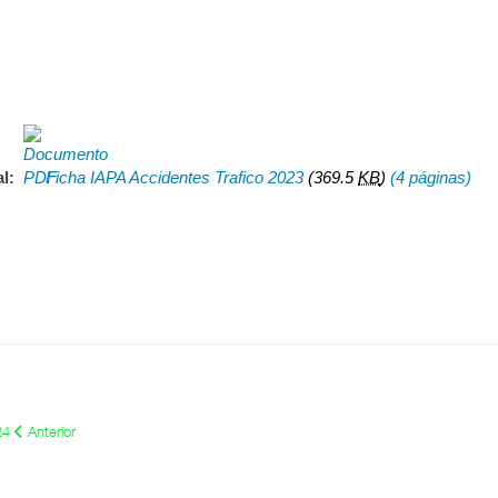
al:
Ficha IAPA Accidentes Trafico 2023
(369.5
KB
)
(4 páginas)
024
Anterior