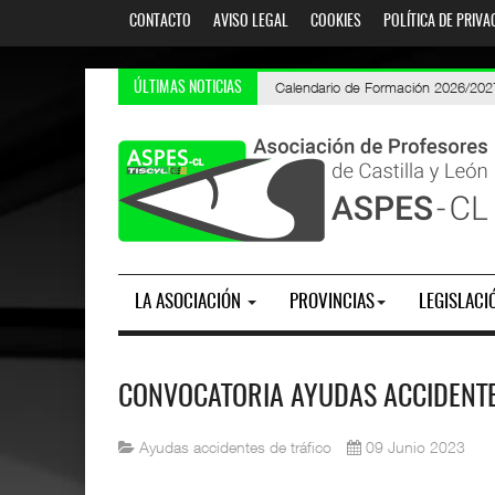
CONTACTO
AVISO LEGAL
COOKIES
POLÍTICA DE PRIVA
Oposiciones 2026. AIDPRASEC: listados
PES y Otros Cuerpos. Oposiciones 20
Calendario de Formación 2026/202
ÚLTIMAS NOTICIAS
LA ASOCIACIÓN
PROVINCIAS
LEGISLACI
CONVOCATORIA AYUDAS ACCIDENTE
Ayudas accidentes de tráfico
09 Junio 2023