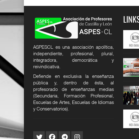
LINK
permisos y
Cuadro de permisos y
Ep9. La cara B del aula.
licencias
Confe
24
12 DIC 2024
25 JUN 2026
ASPESCL es una asociación apolítica,
SER
SUPER USER
SUPER USER
independiente, profesional, plural,
integradora, democrática y
responsabilidad
Seguro de responsabilidad
Ep8. Tribunales y otras
civi
especi
reivindicativa.
24
12 DIC 2024
27 MAY 2026
Defiende en exclusiva la enseñanza
SER
SUPER USER
SUPER USER
pública y, dentro de ésta, al
mos
Quiénes somos
ASPES-CL reclama la
profesorado de enseñanzas medias
actualizac
24
12 DIC 2024
(Secundaria, Formación Profesional,
21 MAY 2026
SER
SUPER USER
Escuelas de Artes, Escuelas de Idiomas
SUPER USER
y Conservatorios).
excedencias
Cuadro de excedencias
ASPES-CL INFORMA - EL
24
12 DIC 2024
95% DE L
SER
SUPER USER
19 MAY 2026
SUPER USER