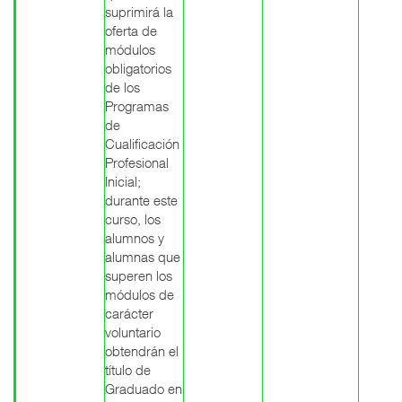
suprimirá la
oferta de
módulos
obligatorios
de los
Programas
de
Cualificación
Profesional
Inicial;
durante este
curso, los
alumnos y
alumnas que
superen los
módulos de
carácter
voluntario
obtendrán el
título de
Graduado en