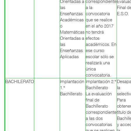
Orientadas a
correspondiente
Evalua
las
a la
Final d
Enseñanzas
convocatoria
E.S.O.
Académicas
que se realice
o
en el año 2017
Matemáticas
no tendrá
Orientadas a
efectos
las
académicos. En
Enseñanzas
ese curso
Aplicadas
escolar sólo se
realizará una
única
convocatoria.
BACHILERATO
Implantación
Implantación 2.º
Desapa
1.º
Bachillerato
la
Bachillerato
La evaluación
selecti
final de
Para
Bachillerato
obtener
correspondiente
título d
a las dos
Bachill
convocatorias
y acce
que se realicen
la