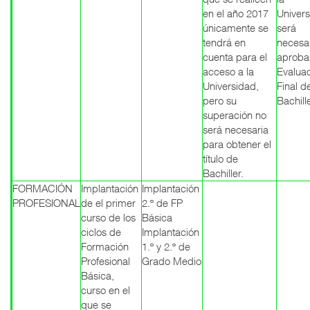
en el año 2017
Univer
únicamente se
será
tendrá en
necesa
cuenta para el
aprobar
acceso a la
Evalua
Universidad,
Final d
pero su
Bachill
superación no
será necesaria
para obtener el
título de
Bachiller.
FORMACIÓN
Implantación
Implantación
PROFESIONAL
de el primer
2.º de FP
curso de los
Básica
ciclos de
Implantación
Formación
1.º y 2.º de
Profesional
Grado Medio
Básica,
curso en el
que se