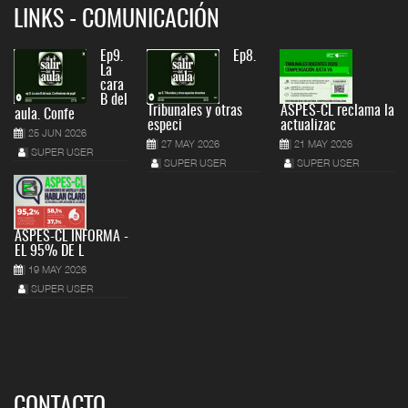
LINKS - COMUNICACIÓN
Ep9.
Ep8.
La
cara
B del
Tribunales y otras
ASPES-CL reclama la
aula. Confe
especi
actualizac
25 JUN 2026
27 MAY 2026
21 MAY 2026
SUPER USER
SUPER USER
SUPER USER
ASPES-CL INFORMA -
EL 95% DE L
19 MAY 2026
SUPER USER
CONTACTO