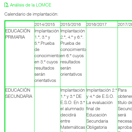
Análisis de la LOMCE
Calendario de implantación:
2014/2015
2015/2016
2016/2017
2017/2
EDUCACIÓN
Implantación
Implantación
PRIMARIA
1.º, 3.º y
2.º, 4.º y 6.º.
5.º.Prueba
Prueba de
de
conocimiento
conocimiento
en 6.º cuyos
en 3.º cuyos
resultados
resultados
serán
serán
orientativos
orientativos
EDUCACIÓN
Implantación
Implantación 2.º
Para
SECUNDARIA
1.º y 3.º DE
y 4.º de E.S.O.
obtener
E.S.O. En 3.º
La evaluación
título d
el alumnado
final de
Secund
decidirá
Educación
será
entre
Secundaria
necesa
Matemáticas
Obligatoria
aprobar