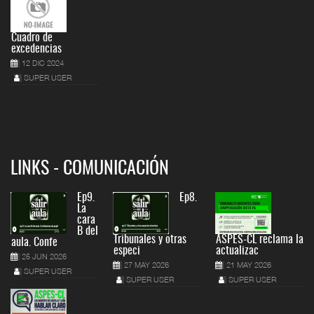
Cuadro de
excedencias
12 DIC 2024
SUPER USER
LINKS - COMUNICACIÓN
Ep9.
Ep8.
La
cara
B del
Tribunales y otras
ASPES-CL reclama la
aula. Confe
especi
actualizac
25 JUN 2026
27 MAY 2026
21 MAY 2026
SUPER USER
SUPER USER
SUPER USER