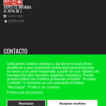
ASPES-CL INFORMA -
EL 95% DE L
19 MAY 2026
SUPER USER
CONTACTO
Sede regional:
Utilizamos cookies propias y de terceros para fines
analíticos y para mostrarle publicidad personalizada
C/ María de Molina 7, 2º piso - oficina 5, 47001 - Valladolid
en base a un perfil elaborado a partir de sus hábitos de
navegación (por ejemplo, páginas visitadas). Puede
Teléfono y fax: 983 29 35 45 Ext. 107
aceptar todas las cookies pulsando el boton "Aceptar
Móvil: 649 73 44 20
Cookies" o rechazar su uso pulsando el boton
"Rechazar".
Política de cookies
Email consultas:
consultas@aspescl.com
Política de privacidad
Otras sedes
(ver menú superior provincias)
Rechazar
Aceptar cookies