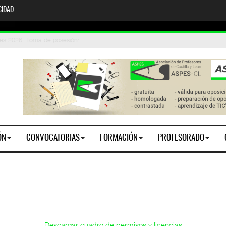
CIDAD
stados de participantes y vacantes
iones 2026. Toma de posesión
:
ÓN
CONVOCATORIAS
FORMACIÓN
PROFESORADO
Descargar cuadro de permisos y licencias