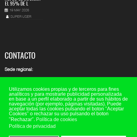
EL 95% DE L
19 MAY 2026
SUPER USER
CONTACTO
Sede regional:
C/ María de Molina 7, 2º piso - oficina 5, 47001 - Valladolid
Teléfono y fax: 983 29 35 45 Ext. 107
Utilizamos cookies propias y de terceros para fines
analíticos y para mostrarle publicidad personalizada
Móvil: 649 73 44 20
en base a un perfil elaborado a partir de sus hábitos de
navegación (por ejemplo, páginas visitadas). Puede
Email consultas:
consultas@aspescl.com
aceptar todas las cookies pulsando el boton "Aceptar
Cookies" o rechazar su uso pulsando el boton
Otras sedes
(ver menú superior provincias)
"Rechazar".
Política de cookies
Política de privacidad