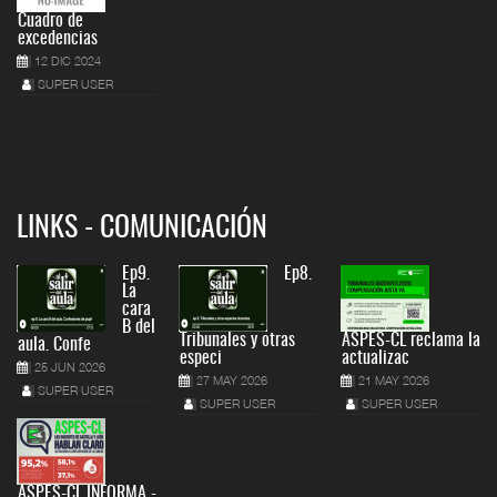
Cuadro de
excedencias
12 DIC 2024
SUPER USER
LINKS - COMUNICACIÓN
Ep9.
Ep8.
La
cara
B del
Tribunales y otras
ASPES-CL reclama la
aula. Confe
especi
actualizac
25 JUN 2026
27 MAY 2026
21 MAY 2026
SUPER USER
SUPER USER
SUPER USER
ASPES-CL INFORMA -