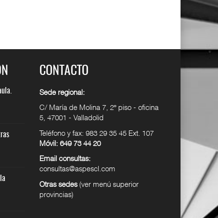
ÓN
CONTACTO
y
aula.
Cuadro de permisos y
Ep9. La cara B del aula.
Sede regional:
licencias
Confe
C/ María de Molina 7, 2º piso - oficina
12 DIC 2024
25 JUN 2026
5, 47001 - Valladolid
SUPER USER
SUPER USER
Teléfono y fax: 983 29 35 45 Ext. 107
lidad
tras
Seguro de responsabilidad
Ep8. Tribunales y otras
Móvil: 649 73 44 20
civi
especi
12 DIC 2024
27 MAY 2026
Email consultas:
SUPER USER
SUPER USER
consultas@aspescl.com
la
Quiénes somos
ASPES-CL reclama la
Otras sedes
(ver menú superior
actualizac
12 DIC 2024
provincias)
21 MAY 2026
SUPER USER
SUPER USER
as
Cuadro de excedencias