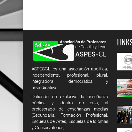
LINK
permisos y
Cuadro de permisos y
Ep9. La cara B del aula.
licencias
Confe
24
12 DIC 2024
25 JUN 2026
ASPESCL es una asociación apolítica,
SER
SUPER USER
SUPER USER
independiente, profesional, plural,
integradora, democrática y
responsabilidad
Seguro de responsabilidad
Ep8. Tribunales y otras
civi
especi
reivindicativa.
24
12 DIC 2024
27 MAY 2026
Defiende en exclusiva la enseñanza
SER
SUPER USER
SUPER USER
pública y, dentro de ésta, al
mos
Quiénes somos
ASPES-CL reclama la
profesorado de enseñanzas medias
actualizac
24
12 DIC 2024
(Secundaria, Formación Profesional,
21 MAY 2026
SER
SUPER USER
Escuelas de Artes, Escuelas de Idiomas
SUPER USER
y Conservatorios).
excedencias
Cuadro de excedencias