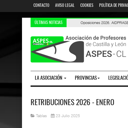
CONTACTO
AVISO LEGAL
COOKIES
POLÍTICA DE PRIVA
Oposiciones 2026. AIDPRASEC: li
PES y Otros Cuerpos. Oposicio
ÚLTIMAS NOTICIAS
LA ASOCIACIÓN
PROVINCIAS
LEGISLACI
RETRIBUCIONES 2026 - ENERO
Tablas
23 Julio 2025