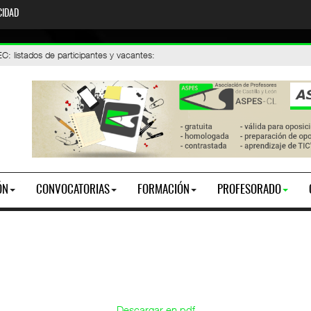
CIDAD
stados de participantes y vacantes
nes 2026. Toma de posesión
:
ÓN
CONVOCATORIAS
FORMACIÓN
PROFESORADO
Descargar en pdf